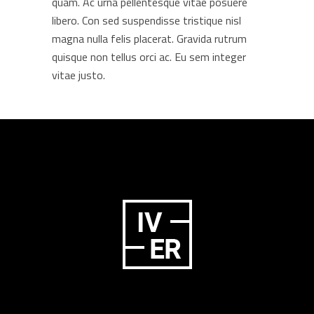
quam. Ac urna pellentesque vitae posuere
libero. Con sed suspendisse tristique nisl
magna nulla felis placerat. Gravida rutrum
quisque non tellus orci ac. Eu sem integer
vitae justo.