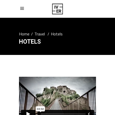
Home
/
Travel
/
Hotels
HOTELS