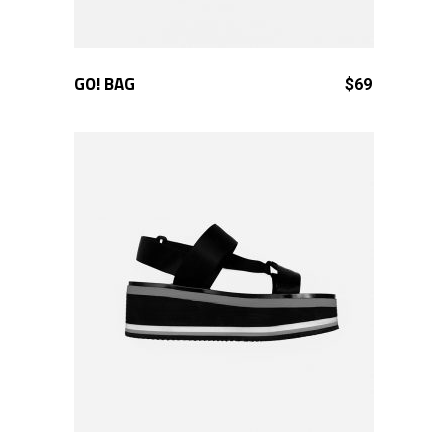
GO! BAG
ADD TO CART
$
69